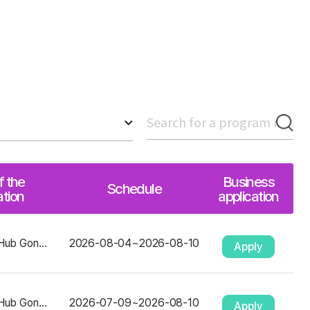
 the
Business
Schedule
ation
application
Seoul Startup Hub Gongdeok
2026-08-04
~
2026-08-10
Apply
Seoul Startup Hub Gongdeok
2026-07-09
~
2026-08-10
Apply