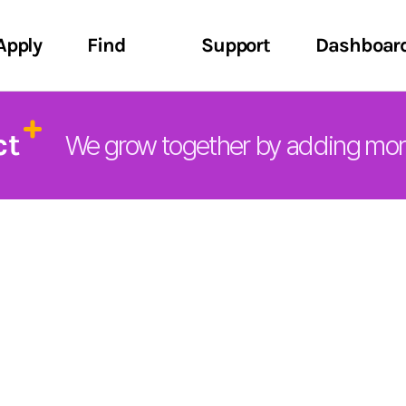
Apply
Find
Support
Dashboar
ct
We grow together by adding more 